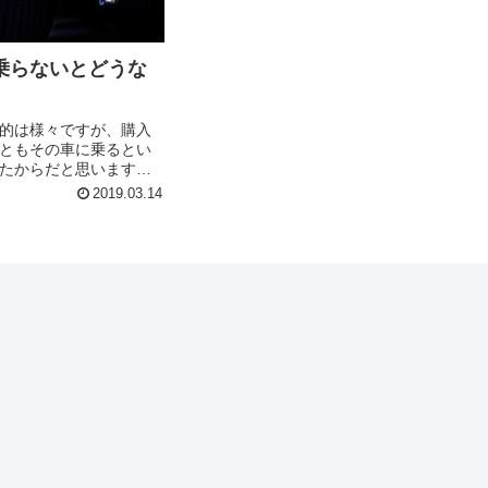
乗らないとどうな
的は様々ですが、購入
ともその車に乗るとい
たからだと思います。
ーリや古い車で名車と
2019.03.14
、コレクターアイテム
する場合はほ...