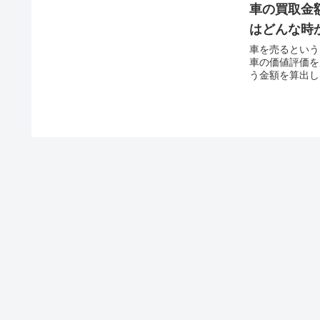
車の買取金
はどんな時
車を売るという
車の価値評価を
う金額を算出し
の元初めて売買
たがって買取金
ことは買い手側が