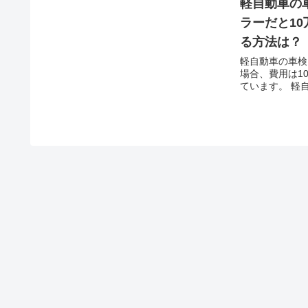
軽自動車の
ラーだと1
る方法は？
軽自動車の車検
場合、費用は1
ています。 軽
は法定費用と点
す。 軽自動車
6,600円～8,80..