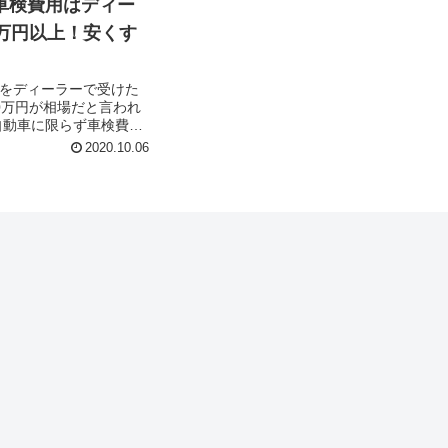
車検費用はディー
0万円以上！安くす
をディーラーで受けた
0万円が相場だと言われ
自動車に限らず車検費用
検整備費用に分かれま
2020.10.06
の法定費用は、 重量税
.