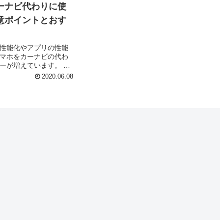
ーナビ代わりに使
意ポイントとおす
性能化やアプリの性能
マホをカーナビの代わ
ーが増えています。 手
ォーマンスに優れるカ
2020.06.08
宝しますが、スマホを
使うにあたっ...