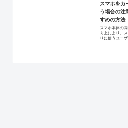
スマホをカ
う場合の注
すめの方法
スマホ本体の高
向上により、ス
りに使うユーザ
軽でコストパフ
ーナビとして重
カーナビ代わりに